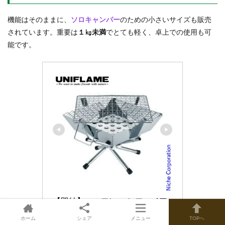
機能はそのままに、
ソロキャンパー
のための小さいサイズも販売
されています。重要は
１㎏未満
でとても軽く、卓上での使用も可
能です。
【即納】ユニフレーム ファイア
グリルsolo 683095 焚き火台 ア
ホーム
シェア
メニュー
TOPへ