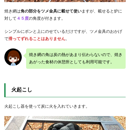
焼き網は
角の部分をツメ金具に載せて使い
ますが、載せると炉に
対して
４５度
の角度が付きます。
シンプルにポンと上にのせているだけですが、ツメ金具のおかげ
で
滑ってずれることはありません
。
焼き網の角は炭の熱があまり伝わらないので、焼き
あがった食材の休憩所としても利用可能です。
火起こし
火起こし器を使って炭に火を入れていきます。