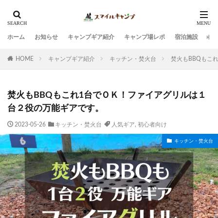
ホーム
お知らせ
キャンプギア紹介
キャンプ場レポ
宿泊施設
観
HOME
キャンプギア紹介
キッチン・焚火台
焚火もBBQもこ
焚火もBBQもこれ1台でＯＫ！ファイアグリルは１
台２役の万能ギアです。
2023-05-26
キッチン・焚火台
人気ギア
,
初心者向け
キッチン・焚火台