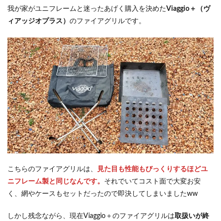
ガー
我が家がユニフレームと迷ったあげく購入を決めた
Viaggio＋（ヴ
2.4.4
ィアッジオプラス）
のファイアグリルです。
ヘビー
ロスト
ル
2.4.5
収納ケ
ース
2.5
ファ
イア
グリ
ルsolo
3
実際
に使
こちらのファイアグリルは、
見た目も性能もびっくりするほどユ
って
ニフレーム製と同じなんです。
それでいてコスト面で大変お安
みて
く、網やケースもセットだったので即決してしまいましたww
3.1
BBQ
しかし残念ながら、現在Viaggio＋のファイアグリルは
取扱いが終