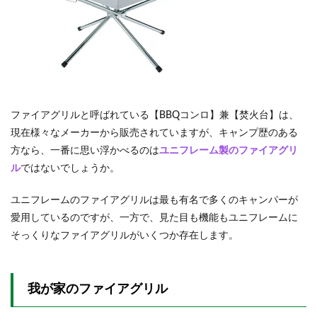
2.2.3
焼き網
の載せ
方
2.3
火起
こし
ファイアグリルと呼ばれている【BBQコンロ】兼【焚火台】は、
2.4
現在様々なメーカーから販売されていますが、キャンプ歴のある
オプ
ショ
方なら、一番に思い浮かべるのは
ユニフレーム製のファイアグリ
ン
ル
ではないでしょうか。
2.4.1
FGハン
ユニフレームのファイアグリルは最も有名で多くのキャンパーが
ガー
愛用しているのですが、一方で、見た目も機能もユニフレームに
2.4.2
そっくりなファイアグリルがいくつか存在します。
エンボ
ス鉄板
2.4.3
我が家のファイアグリル
FGポッ
トハン