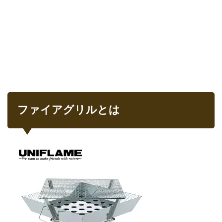
使い
方
2.1
パー
ツ
2.1.1
ロスト
ルの役
割
2.2
ファイアグリルとは
組み
立て
方
2.2.1
スタン
ドを広
げる
2.2.2
炉を載
せる