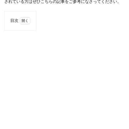
されている方はぜひこちらの記事をご参考になさってください。
目次
1
ファ
イア
グリ
ルと
は
1.1
我が
家の
ファ
イア
グリ
ル
2
ファ
イア
グリ
ルの