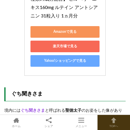
キス160mg ルテイン アントシア
ニン 31粒入り 1ヵ月分
Amazonで見る
楽天市場で見る
Yahoo!ショッピングで見る
ぐち聞きさま
境内には
ぐち聞きさま
と呼ばれる
聖徳太子
のお姿をした像があり
ます。左手は人々の悩みを聞くために耳に添えられ、右手は悩み
解決のための秘薬を小さな袋に入れて握りしめています。
ホーム
シェア
メニュー
TOPへ