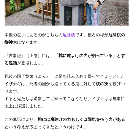
本殿の左手にあるのがこちらの
厄除桃
です。後ろの緑が
厄除桃の
御神木
になります。
『古事記』（上巻）には、
「桃に魔よけの力が宿っている」とす
る逸話
が登場します。
死後の国「黄泉（よみ）」に足を踏み入れて帰ってこようとした
イザナギ
は、死者の国から追ってくる鬼に対して
桃の実
を投げつ
けます。
すると鬼たちは退散して近寄ってこなくなり、イザナギは無事に
地上に帰還しました。
この逸話により、
桃には魔除けの力もしくは邪気を払う力がある
という考えが広まってきたというわけです。