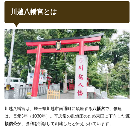
拝
川越八幡宮とは
2.2
御神
木
2.3
水み
くじ
3
まだ
まだ
ある
川越
八幡
宮の
見ど
ころ
川越八幡宮は、埼玉県川越市南通町に鎮座する
八幡宮
で、創建
3.1
厄割
は、長元3年（1030年）。平忠常の乱鎮圧のため東国に下向した
源
桃
頼信公
が、勝利を祈願して創建したと伝えられています。
（や
くわ