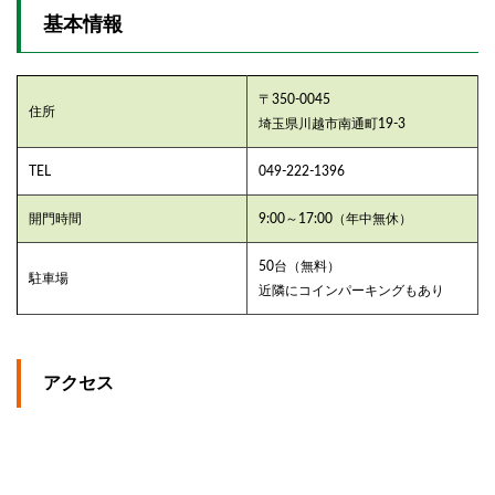
3.4
基本情報
ぐち
聞き
さま
〒350-0045
住所
3.5
埼玉県川越市南通町19-3
社務
所
TEL
049‑222‑1396
3.5.1
勝守り
開門時間
9:00～17:00（年中無休）
4
50台（無料）
川越
駐車場
近隣にコインパーキングもあり
八幡
宮近
くで
ラン
チ
アクセス
4.5.1
築地寿
司清 基
本情報