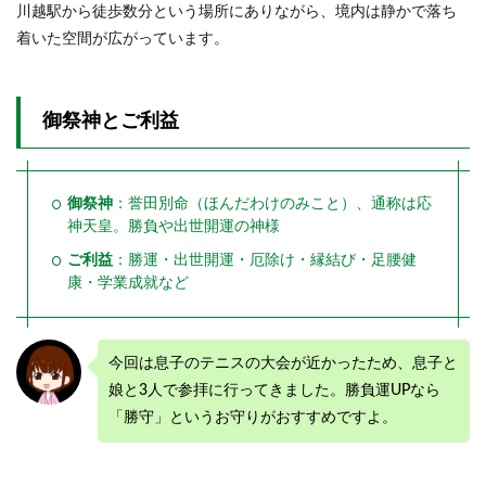
川越駅から徒歩数分という場所にありながら、境内は静かで落ち
りも
も）
着いた空間が広がっています。
3.1.1
厄落と
しの作
御祭神とご利益
法
3.1.2
厄除桃
御祭神
：誉田別命（ほんだわけのみこと）、通称は応
3.2
神天皇。勝負や出世開運の神様
民部
ご利益
：勝運・出世開運・厄除け・縁結び・足腰健
稲荷
神社
康・学業成就など
（み
んぶ
いな
りじ
今回は息子のテニスの大会が近かったため、息子と
んじ
娘と3人で参拝に行ってきました。勝負運UPなら
ゃ）
「勝守」というお守りがおすすめですよ。
3.3
目の
神様