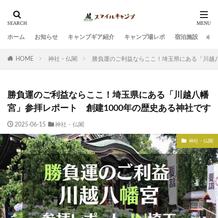
ホーム
お知らせ
キャンプギア紹介
キャンプ場レポ
宿泊施設
観
HOME
神社・仏閣
勝負運のご利益ならここ！埼玉県にある「川越八
勝負運のご利益ならここ！埼玉県にある「川越八幡
宮」参拝レポート 創建1000年の歴史ある神社です
2025-06-15
神社・仏閣
神社・仏閣