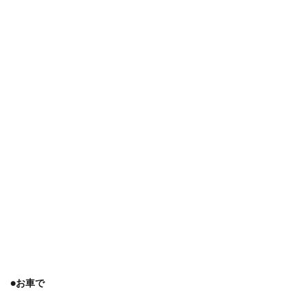
5
まと
め
●お車で