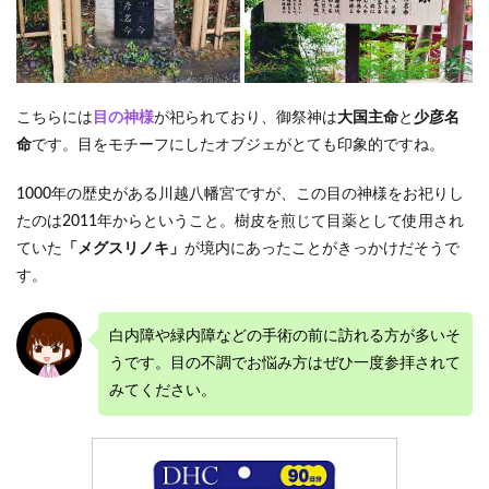
こちらには
目の神様
が祀られており、御祭神は
大国主命
と
少彦名
命
です。目をモチーフにしたオブジェがとても印象的ですね。
1000年の歴史がある川越八幡宮ですが、この目の神様をお祀りし
たのは2011年からということ。樹皮を煎じて目薬として使用され
ていた
「メグスリノキ」
が境内にあったことがきっかけだそうで
す。
白内障や緑内障などの手術の前に訪れる方が多いそ
うです。目の不調でお悩み方はぜひ一度参拝されて
みてください。