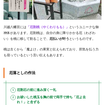
川越八幡宮には
「厄割桃（やくわりもも）」
というユニークな御
神体があります。厄割桃は、自分の身に降りかかる厄（わざわ
い）を桃に移して割ることで、
厄払いが叶う
というものです。
桃は古くから「魔よけ」の果実と伝えられており、邪気を払う力
も宿っているという言い伝えもあります。
厄落としの作法
厄割石の前に進み深く一礼
お祓いした桃玉を胸の前で両手で持ち「厄よ去
れ！」と念ずる