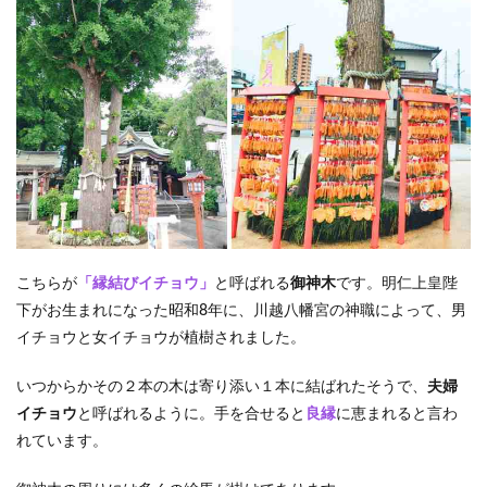
こちらが
「縁結びイチョウ」
と呼ばれる
御神木
です。明仁上皇陛
下がお生まれになった昭和8年に、川越八幡宮の神職によって、男
イチョウと女イチョウが植樹されました。
いつからかその２本の木は寄り添い１本に結ばれたそうで、
夫婦
イチョウ
と呼ばれるように。手を合せると
良縁
に恵まれると言わ
れています。