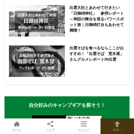
出雲大社とあわせて行きたい
「日御碕神社」 参拝レポート
～神話の舞台を巡るパワースポ
ット旅｜日御碕灯台もあわせて
満喫！
出雲そばを食べるならここがお
すすめ！「出雲そば 荒木屋」
さんグルメレポートIN出雲
自分好みのキャンプギアを探そう！
ホーム
シェア
メニュー
TOPへ