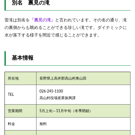
別名 裏見の滝
八滝
（や
た
き）
雷滝は別名を
「裏見の滝」
と言われています。その名の通り、滝
の裏側からも眺めることができる珍しい滝です。ダイナミックに
3.2
お目
水が落下する様子を間近で感じることができます。
当て
のた
けの
こ汁
基本情報
3.2.1
たけの
こ汁と
所在地
長野県上高井郡高山村奥山田
は
026-245-1100
4
TEL
高山村役場産業振興課
湯つ
づき
紅葉
営業期間
5月上旬～11月中旬（冬季閉鎖）
街道
料金
無料
4.1
８つ