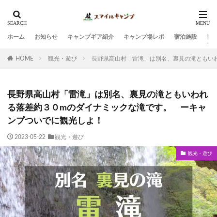
ホーム
お知らせ
キャンプギア紹介
キャンプ場レポ
宿泊施設
観
HOME
観光・遊び
長野県高山村「雷滝」は別名、裏見の滝ともい
長野県高山村「雷滝」は別名、裏見の滝ともいわれ
る落差約３０mのダイナミックな滝です。 ーキャ
ンプついでに観光しよ！
2023-05-22
観光・遊び
観光・遊び