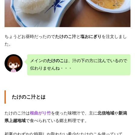
ちょうどお昼時だったので
たけのこ汁
と
塩おにぎり
を注文しまし
た。
メインの
たけのこ
は、汁の下の方に沈んでいるので
伝わりませんね・・・
たけのこ汁とは
たけのこ汁は
根曲がり竹
を使った味噌汁で、主に
北信地域
や
新潟
県上越地域
で食べられている郷土料理です。
初夏のわずかな時期しか取れない希少なたけのこを使っていて、