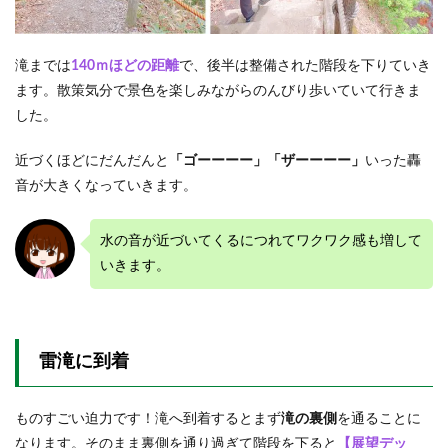
滝までは
140ｍほどの距離
で、後半は整備された階段を下りていき
ます。散策気分で景色を楽しみながらのんびり歩いていて行きま
した。
近づくほどにだんだんと
「ゴーーーー」「ザーーーー」
いった轟
音が大きくなっていきます。
水の音が近づいてくるにつれてワクワク感も増して
いきます。
雷滝に到着
ものすごい迫力です！滝へ到着するとまず
滝の裏側
を通ることに
なります。そのまま裏側を通り過ぎて階段を下ると
【展望デッ