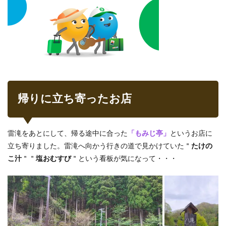
帰りに立ち寄ったお店
雷滝をあとにして、帰る途中に合った
「もみじ亭」
というお店に
立ち寄りました。雷滝へ向かう行きの道で見かけていた＂
たけの
こ汁
＂＂
塩おむすび
＂という看板が気になって・・・