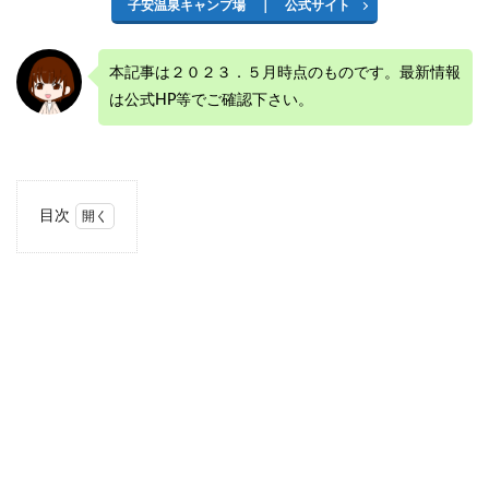
子安温泉キャンプ場 ｜ 公式サイト
本記事は２０２３．５月時点のものです。最新情報
は公式HP等でご確認下さい。
目次
1
雷滝
（か
みな
りだ
き）
の基
本情
報
1.1
雷滝
とは