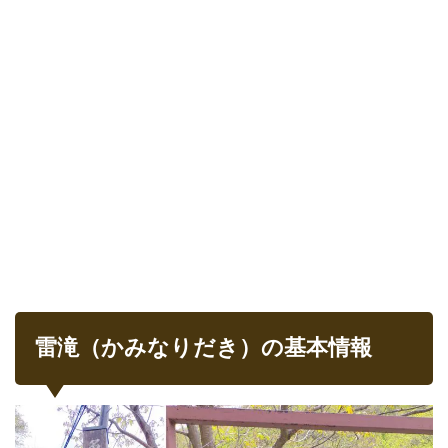
1.2
別
名
裏見
の滝
1.3
基本
情報
1.3.1
駐車場
1.3.2
マップ
2
い
ざ、
雷滝（かみなりだき）の基本情報
雷滝
へ
2.1
雷滝
に到