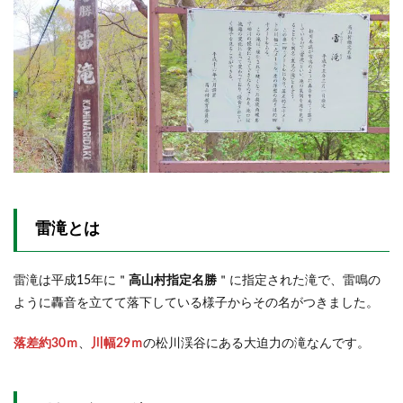
着
2.1.1
滝の裏
側と石
碑
2.1.2
展望デ
ッキへ
2.2
駐車
場へ
雷滝とは
戻り
ます
雷滝は平成15年に＂
高山村指定名勝
＂に指定された滝で、雷鳴の
3
帰り
ように轟音を立てて落下している様子からその名がつきました。
に立
ち寄
落差約30ｍ
、
川幅29ｍ
の松川渓谷にある大迫力の滝なんです。
った
お店
3.1