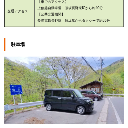
の秘
【車でのアクセス】
湯
上信越自動車道 須坂長野東ICから約40分
交通アクセス
【公共交通機関】
5
長野電鉄長野線 須坂駅からタクシーで約35分
まと
め
駐車場