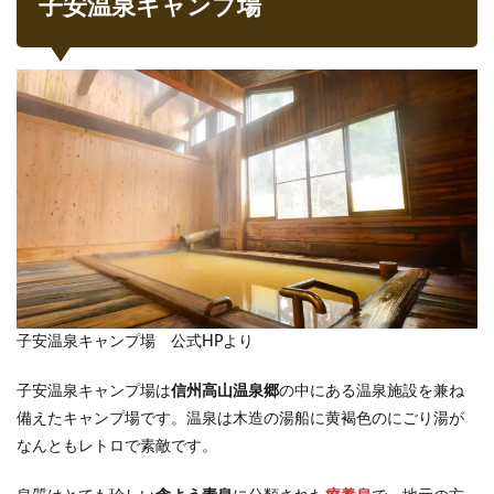
子安温泉キャンプ場
2.2.1
設営
2.2.2
ひとや
すみ
2.3
遊び
2.4
温泉
へ
2.4.1
湯上り
子安温泉キャンプ場 公式HPより
2.5
夕食
タイ
子安温泉キャンプ場は
信州高山温泉郷
の中にある温泉施設を兼ね
ム
備えたキャンプ場です。温泉は木造の湯船に黄褐色のにごり湯が
2.5.1
なんともレトロで素敵です。
１日目
の夕食