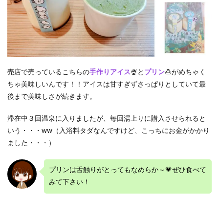
売店で売っているこちらの
手作りアイス
🍨と
プリン
🍮がめちゃく
ちゃ美味しいんです！！アイスは甘すぎずさっぱりとしていて最
後まで美味しさが続きます。
滞在中３回温泉に入りましたが、毎回湯上りに購入させられると
いう・・・ww（入浴料タダなんですけど、こっちにお金がかかり
ました・・・）
プリンは舌触りがとってもなめらか～💗ぜひ食べて
みて下さい！