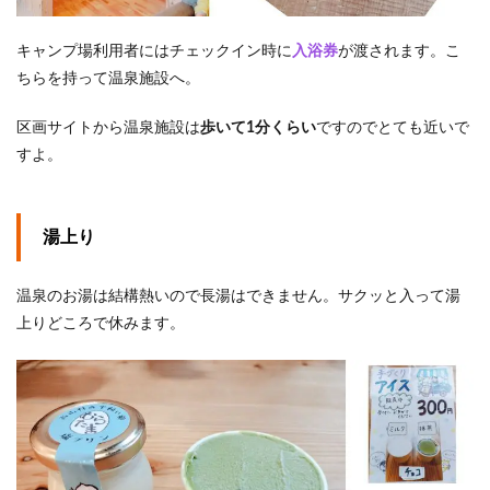
キャンプ場利用者にはチェックイン時に
入浴券
が渡されます。こ
ちらを持って温泉施設へ。
区画サイトから温泉施設は
歩いて1分くらい
ですのでとても近いで
すよ。
湯上り
温泉のお湯は結構熱いので長湯はできません。サクッと入って湯
上りどころで休みます。