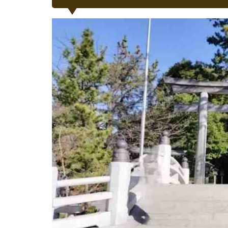
アクセ
ス
2
全
国
唯
一
の
八
方
除
け
2.1
方位
盤と
渾天
儀
（こ
んて