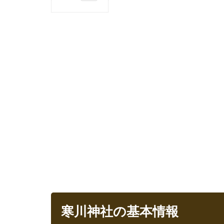
1
寒
川
神
社
の
基
本
情
報
1.1
江戸
城の
裏鬼
門
1.2
基本
情報
寒川神社の基本情報
1.2.1