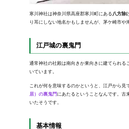
ん
ぎ）
寒川神社は神奈川県高座郡寒川町にある
八方除
3
り耳にしない地名かもしませんが、茅ケ崎市や
参
拝
レ
ポ
江戸城の裏鬼門
ー
ト
通常神社の社殿は南向きか東向きに建てられる
3.1
３つ
いています。
の鳥
居
これが何を意味するのかというと、江戸から見
3.2
居）の裏鬼門
にあたるということなんです。古
駐車
いたそうです。
場
3.2.1
初詣は
基本情報
要注