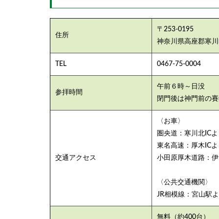
意！
3.3
〒253‐0195
住所
神池
神奈川県高座郡寒川町
橋と
第三
TEL
0467-75-0004
の鳥
居
午前６時～日没
参拝時間
3.4
閉門後は神門前の賽
神門
まで
〈お車〉
の道
圏央道：寒川北ICよ
のり
東名高速：厚木ICよ
3.5
交通アクセス
小田原厚木道路：伊勢
御社
殿
〈公共交通機関〉
3.6
JR相模線：宮山駅よ
お守
り・
無料（約400台）