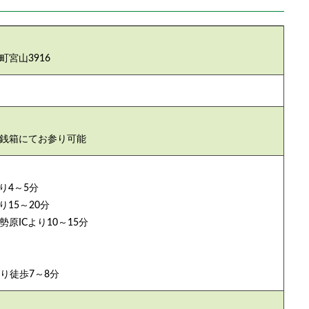
宮山3916
銭箱にてお参り可能
り4～5分
り15～20分
原ICより10～15分
り徒歩7～8分