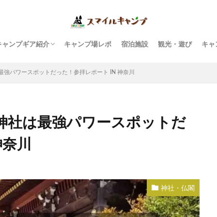
キャンプギア紹介
キャンプ場レポ
宿泊施設
観光・遊び
キャ
テント・タープ
ファニチャー
キッチン・焚火台
ランタン・ライト
虫対策・キャンプ雑学
テーブルウェア・食器
寝具・ファッション
収納ボックス・ラック
強パワースポットだった！参拝レポート IN 神奈川
神社は最強パワースポットだ
神奈川
神社・仏閣