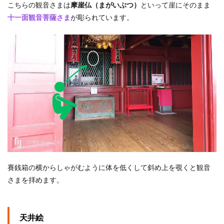
こちらの観音さまは
摩崖仏（まがいぶつ）
といって崖にそのまま
十一面観音菩薩さま
が彫られています。
賽銭箱の横からしゃがむように体を低くして斜め上を覗くと観音
さまを拝めます。
天井絵