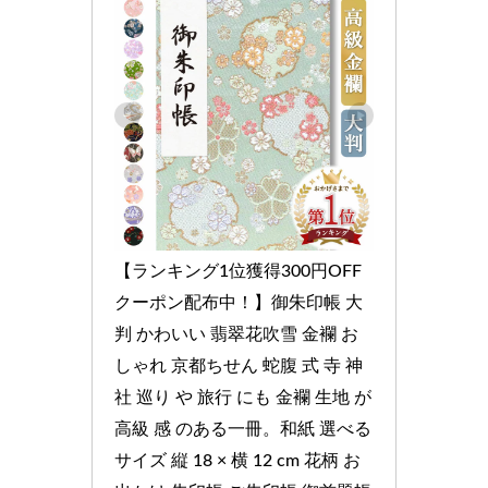
【ランキング1位獲得300円OFF
クーポン配布中！】御朱印帳 大
判 かわいい 翡翠花吹雪 金襴 お
しゃれ 京都ちせん 蛇腹 式 寺 神
社 巡り や 旅行 にも 金襴 生地 が 
高級 感 のある一冊。和紙 選べる 
サイズ 縦 18 × 横 12 cm 花柄 お