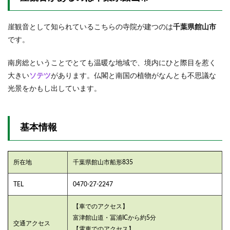
り
3.2
崖観音として知られているこちらの寺院が建つのは
千葉県館山市
再建
です。
され
た本
殿
南房総ということでとても温暖な地域で、境内にひと際目を惹く
大きい
ソテツ
があります。仏閣と南国の植物がなんとも不思議な
3.3
光景をかもし出しています。
御朱
印
4
帰り
基本情報
道
4.1
御朱
所在地
千葉県館山市船形835
印
TEL
0470-27-2247
5
まと
め
【車でのアクセス】
富津館山道・冨浦ICから約5分
交通アクセス
【電車でのアクセス】