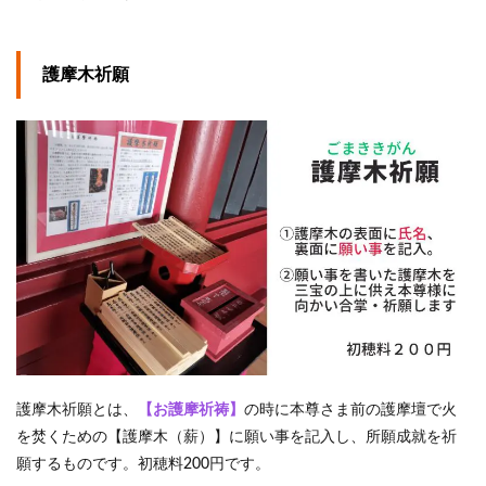
護摩木祈願
護摩木祈願とは、
【お護摩祈祷】
の時に本尊さま前の護摩壇で火
を焚くための【護摩木（薪）】に願い事を記入し、所願成就を祈
願するものです。初穂料200円です。