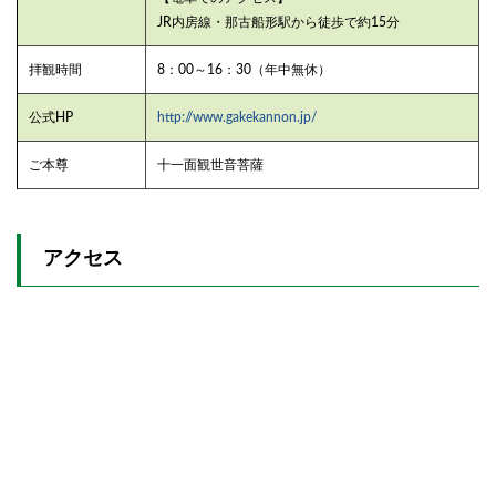
JR内房線・那古船形駅から徒歩で約15分
拝観時間
8：00～16：30（年中無休）
公式HP
http://www.gakekannon.jp/
ご本尊
十一面観世音菩薩
アクセス