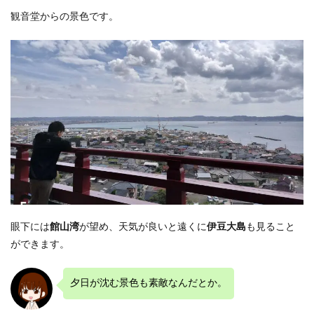
観音堂からの景色です。
眼下には
館山湾
が望め、天気が良いと遠くに
伊豆大島
も見ること
ができます。
夕日が沈む景色も素敵なんだとか。