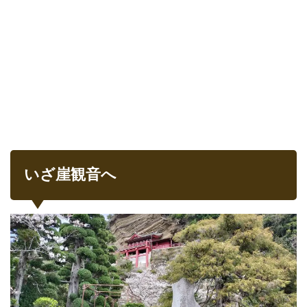
いざ崖観音へ