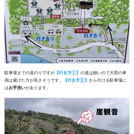
駐車場までの道のりですが
【行き方①】
の道は細いので大型の車
両は避けた方が良さそうです。
【行き方②】
から行ける駐車場に
は
お手洗い
があります。