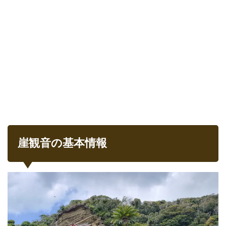
県館
山市
1.3
基本
情報
1.4
アク
セス
1.5
駐車
場
2
崖観音の基本情報
いざ
崖観
音へ
2.1
お不
動さ
ま