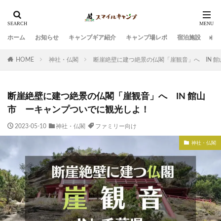
ホーム
お知らせ
キャンプギア紹介
キャンプ場レポ
宿泊施設
観
HOME
神社・仏閣
断崖絶壁に建つ絶景の仏閣「崖観音」へ IN 
断崖絶壁に建つ絶景の仏閣「崖観音」へ IN 館山
市 ーキャンプついでに観光しよ！
2023-05-10
神社・仏閣
ファミリー向け
神社・仏閣