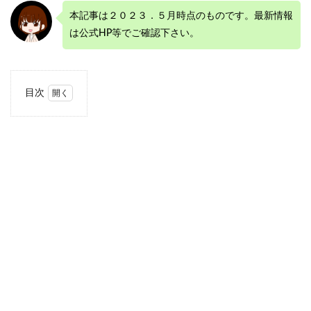
本記事は２０２３．５月時点のものです。最新情報
は公式HP等でご確認下さい。
目次
1
崖観
音の
基本
情報
1.1
崖観
音と
は
1.2
崖観
音が
ある
のは
千葉