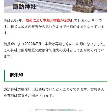
実は2017年、
放火により本殿と拝殿が全焼
してしまったそうで
す。狛犬は放火の被害から逃れたようで当時のままとなっていま
す。
義援金により2022年7月に本殿が再建し今のこの形になりました。
この神社は船形地区の総鎮守で住民の氏神としてあがめられてい
ます。
御朱印
諏訪神社の御朱印は社務所でいただくことができます。宮司さん
不在時は書置きが用意されます。