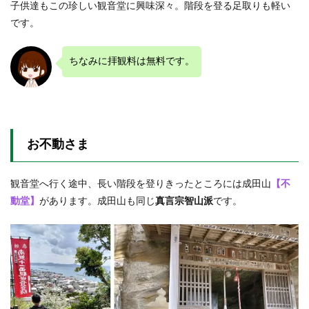
子供達もこの珍しい観音堂に興味深々。階段を登る足取りも軽い
です。
ちなみに拝観料は無料です。
お不動さま
観音堂へ行く途中、長い階段を登りきったところには成田山
【不
動堂】
があります。成田山も同じ
真言宗智山派
です。