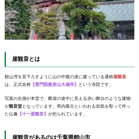
2.2
観音
堂に
到着
2.3
観音
堂内
部へ
2.3.1
崖観音とは
天井絵
2.3.2
館山湾を見下ろすように山の中腹の崖に建っている通称
崖観音
護摩木
祈願
は、正式名称
【普門院船形山大福寺】
という寺院です。
3
写真の右側が本堂で、断崖の途中に見える赤い舞台のような建物
諏訪
神社
が
観音堂
となっています。県内最古といわれる岩肌を彫って作っ
た仏像
【十一面観音】
が祀られています。
3.1
諏訪
神社
への
崖観音があるのは千葉県館山市
道の