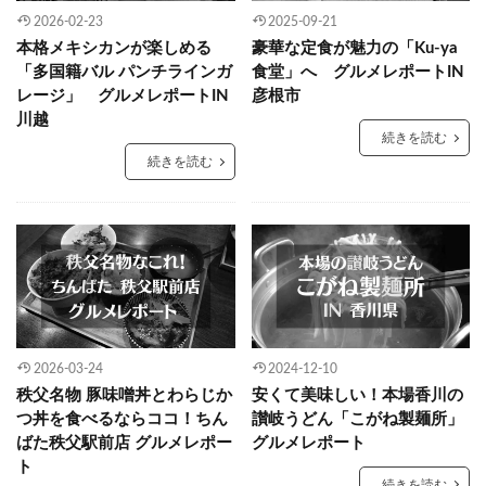
2026-02-23
2025-09-21
本格メキシカンが楽しめる
豪華な定食が魅力の「Ku-ya
「多国籍バル パンチラインガ
食堂」へ グルメレポートIN
レージ」 グルメレポートIN
彦根市
川越
続きを読む
続きを読む
2026-03-24
2024-12-10
秩父名物 豚味噌丼とわらじか
安くて美味しい！本場香川の
つ丼を食べるならココ！ちん
讃岐うどん「こがね製麺所」
ばた秩父駅前店 グルメレポー
グルメレポート
ト
続きを読む