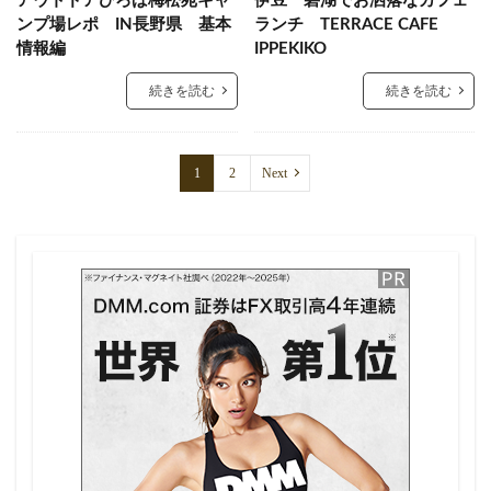
アウトドアひろば梅松苑キャ
伊豆一碧湖でお洒落なカフェ
ンプ場レポ IN長野県 基本
ランチ TERRACE CAFE
情報編
IPPEKIKO
続きを読む
続きを読む
1
2
Next