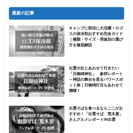
最新の記事
キャンプに部活に大活躍！ロゴ
スの保冷剤おすすめ完全ガイド
｜種類・サイズ・用途別の選び
方を徹底解説
出雲大社とあわせて行きたい
「日御碕神社」 参拝レポート
～神話の舞台を巡るパワースポ
ット旅｜日御碕灯台もあわせて
満喫！
出雲そばを食べるならここがお
すすめ！「出雲そば 荒木屋」
さんグルメレポートIN出雲