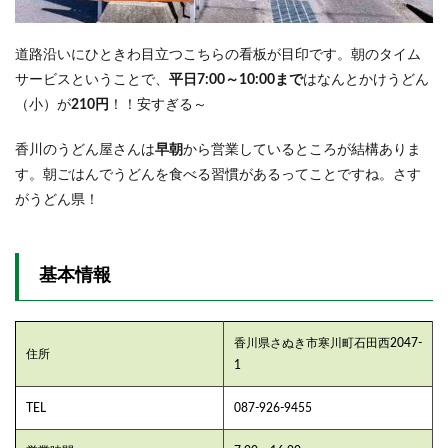
道路沿いにひときわ目立つこちらの看板が目印です。朝のタイム
サービスということで、
平日7:00～10:00まで
はなんとかけうどん
（小）が
210円
！！安すぎる～
香川のうどん屋さんは
早朝
から営業しているところが結構ありま
す。朝ごはんでうどんを食べる習慣があるってことですね。さす
がうどん県！
基本情報
香川県さぬき市寒川町石田西2047‐
住所
1
TEL
087‐926‐9455