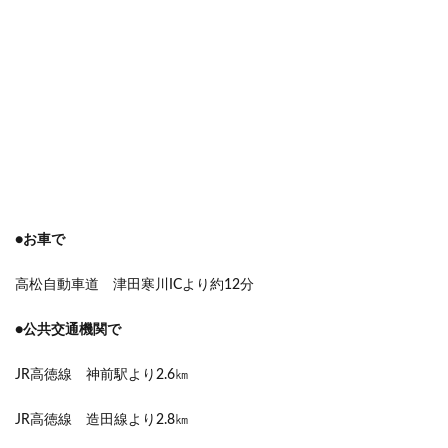
●お車で
高松自動車道 津田寒川ICより約12分
●公共交通機関で
JR高徳線 神前駅より2.6㎞
JR高徳線 造田線より2.8㎞