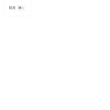
目次
1
讃岐
うど
ん
こが
ね製
麺所
1.1
基本
情報
1.1.1
アクセ
ス
2
グル
メレ
ポー
ト
2.1