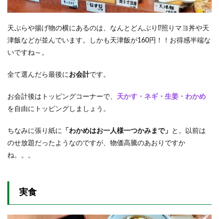
天ぷらや揚げ物の横にあるのは、なんとどんぶり⁉照りマヨ丼や天
津飯などが並んでいます。しかも天津飯が160円！！お得感半端な
いですね～。
全て選んだら最後に
お会計
です。
お会計後はトッピングコーナーで、
天かす・ネギ・生姜・わかめ
を自由にトッピングしましょう。
ちなみに張り紙に
「わかめはお一人様一つかみまで」
と。以前は
のせ放題だったようなのですが、物価高騰のあおりですか
ね。。。
実食