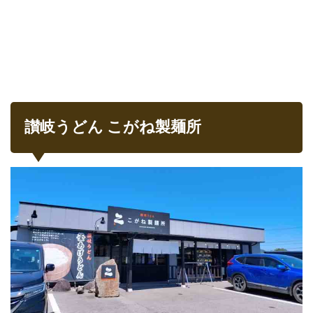
実食
2.2
食後
のジ
ュー
ス
3
まと
讃岐うどん こがね製麺所
め