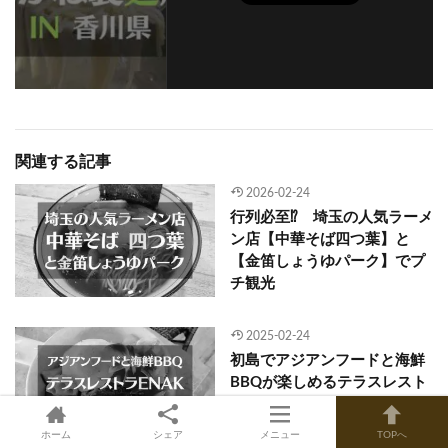
関連する記事
2026-02-24
行列必至⁉ 埼玉の人気ラーメ
ン店【中華そば四つ葉】と
【金笛しょうゆパーク】でプ
チ観光
2025-02-24
初島でアジアンフードと海鮮
BBQが楽しめるテラスレスト
ラン〈ENAK（エナ）〉ラン
チレポート
ホーム
シェア
メニュー
TOPへ