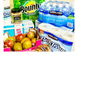
2.9
⑨USA
ビーフ
タン厚
切り焼
肉用
2.10
⑩ ピエ
トロ
CHEF’S
ガーリ
ックオ
イル
275g 3
本セッ
ト
3
まと
め