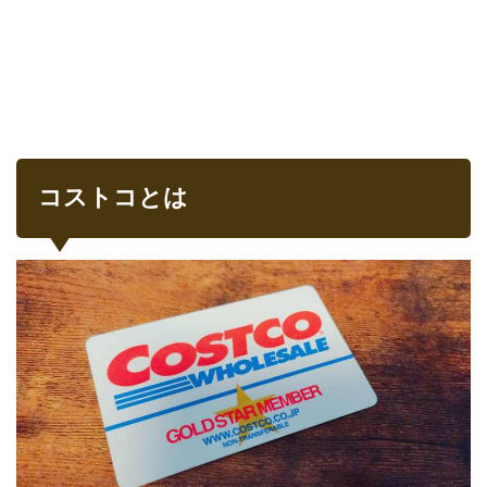
１０
選
2.1
①IGLOO
クーラー
ボックス
2.2
②テ
コストコとは
ント
2.3
③コ
スト
コ さ
くら
ど り
焼鳥
用も
も肉
串
2.4
④さ
くら