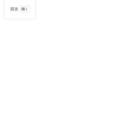
目次
1
コス
トコ
とは
1.1
キャ
ンプ
でも
使え
る⁉
2
キャ
ンプ
で使
える
コス
トコ
商品
おす
すめ