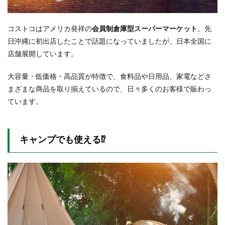
どり
むね
肉
コストコはアメリカ発祥の
会員制倉庫型スーパーマーケット
。先
2.5kg
日沖縄に初出店したことで話題になっていましたが、日本全国に
2.5
店舗展開しています。
⑤レ
ッド
大容量・低価格・高品質が特徴で、食料品や日用品、家電などさ
グレ
ープ
まざまな商品を取り揃えているので、日々多くのお客様で賑わっ
フル
ています。
ーツ
12カ
ップ
入
キャンプでも使える⁉
2.6
⑥や
わら
か焼
きい
か 1kg
2.7
⑦ヨ