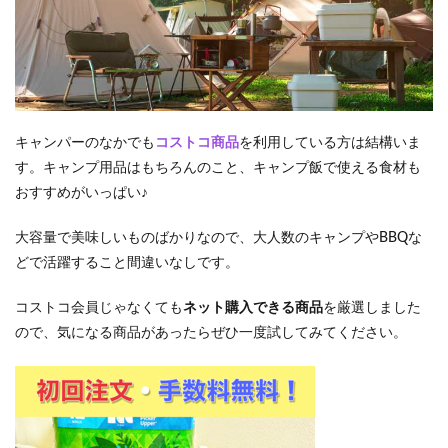
シダ
ソー
ス
オリ
ジナ
ル
グル
メの
キャンパーのなかでも
コストコ商品
を利用している方は結構いま
たれ
す。キャンプ用品はもちろんのこと、キャンプ飯で使える食材も
2.8
おすすめがいっぱい♪
⑧キ
ャン
大容量で美味しいものばかりなので、大人数のキャンプやBBQな
ベル
コー
どで活躍すること間違いなしです。
ンポ
ター
コストコ会員じゃなくても
ネット購入できる商品
を厳選しました
ジュ
ので、気になる商品があったらぜひ一度試してみてください。
＆ク
ラム
チャ
ウダ
ー各
18袋
入り