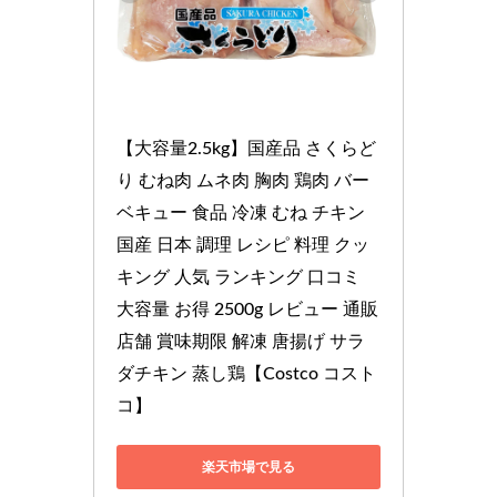
【大容量2.5kg】国産品 さくらど
り むね肉 ムネ肉 胸肉 鶏肉 バー
ベキュー 食品 冷凍 むね チキン 
国産 日本 調理 レシピ 料理 クッ
キング 人気 ランキング 口コミ 
大容量 お得 2500g レビュー 通販 
店舗 賞味期限 解凍 唐揚げ サラ
ダチキン 蒸し鶏【Costco コスト
コ】
楽天市場で見る