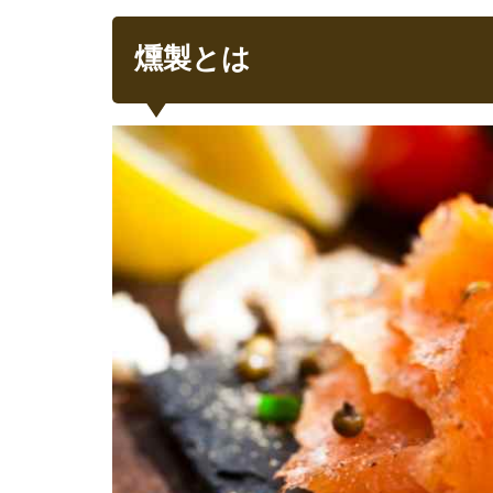
冷燻法
1.2
燻製とは
スモ
ーク
チッ
プ
2
燻
製
初
心
者
＂
お
す
す
め
食
材
＂