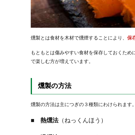
2.1
おす
すめ
食材
2.1.1
燻製とは食材を木材で燻煙することにより、
保
チーズ
もともとは傷みやすい食材を保存しておくため
2.1.2
で楽しむ方が増えています。
たまご
2.1.3
ベーコ
燻製の方法
ン
2.1.4
ソーセ
燻製の方法は主につぎの３種類にわけられます
ージ
■ 熱燻法
（ねっくんほう）