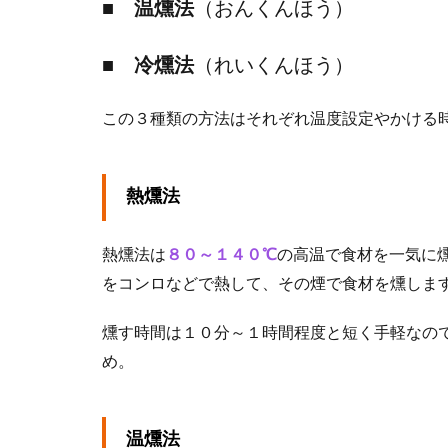
■ 温燻法
（おんくんほう）
■ 冷燻法
（れいくんほう）
この３種類の方法はそれぞれ温度設定やかける
熱燻法
熱燻法は
８０～１４０℃
の高温で食材を一気に
をコンロなどで熱して、その煙で食材を燻しま
燻す時間は１０分～１時間程度と短く手軽なの
め。
温燻法