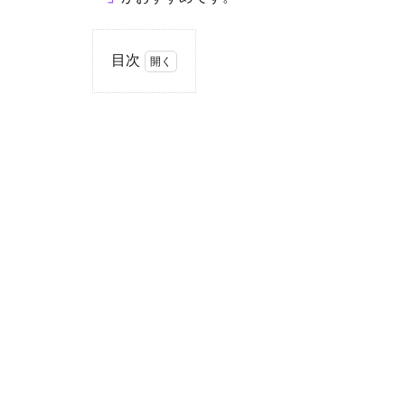
目次
1
燻
製
と
は
1.1
燻製
の方
法
1.1.1
熱燻法
1.1.2
温燻法
1.1.3