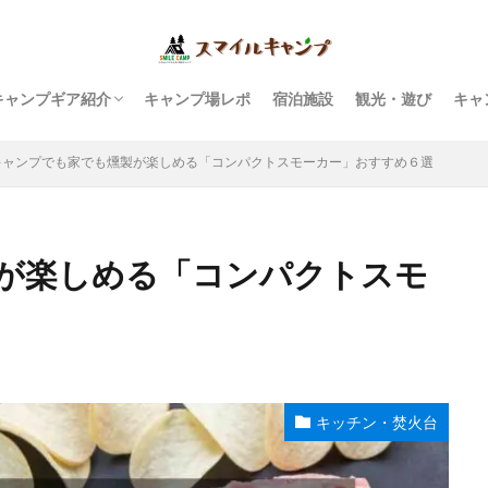
キャンプギア紹介
キャンプ場レポ
宿泊施設
観光・遊び
キャ
テント・タープ
ファニチャー
キッチン・焚火台
ランタン・ライト
虫対策・キャンプ雑学
テーブルウェア・食器
寝具・ファッション
収納ボックス・ラック
キャンプでも家でも燻製が楽しめる「コンパクトスモーカー」おすすめ６選
が楽しめる「コンパクトスモ
キッチン・焚火台