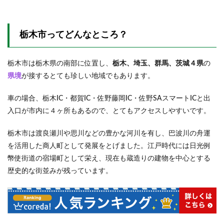
サイ
ト情
報
栃木市ってどんなところ？
2.1
ウッ
ドデ
栃木市は栃木県の南部に位置し、
栃木、埼玉、群馬、茨城４県
の
ッキ
県境
が接するとても珍しい地域でもあります。
サイ
ト
車の場合、栃木IC・都賀IC・佐野藤岡IC・佐野SAスマートICと出
2.1.1
入口が市内に４ヶ所もあるので、とてもアクセスしやすいです。
手ぶら
CAMP
プラン
栃木市は渡良瀬川や思川などの豊かな河川を有し、巴波川の舟運
もあり
を活用した商人町として発展をとげました。江戸時代には日光例
2.2
幣使街道の宿場町として栄え、現在も蔵造りの建物を中心とする
レギ
歴史的な街並みが残っています。
ュラ
ーサ
イト
2.2.1
我が家