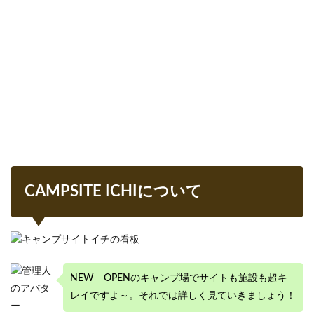
1.2.1
基本情
報
1.2.2
アクセ
ス
1.3
「フ
ォレ
スト
アド
ベン
CAMPSITE ICHIについて
チャ
ー・
おお
ひ
ら」
が隣
接
NEW OPENのキャンプ場でサイトも施設も超キ
2
レイですよ～。それでは詳しく見ていきましょう！
キャ
ンプ