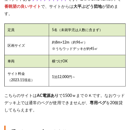
番眺望の良いサイト
で、サイトからは
大平ぶどう団地
が望めま
す。
定員
5名（未就学児は人数に含まず）
約8m×12m（約96㎡）
区画サイズ
※うちウッドデッキが約45㎡
車両
横づけOK
サイト料金
1泊12,000円～
（2023.11現在）
こちらのサイトは
AC電源あり
で1500ｗまでＯＫです。なおウッド
デッキ上では通常のペグが使用できませんが、
専用ペグ
を20個貸
してもらえます。