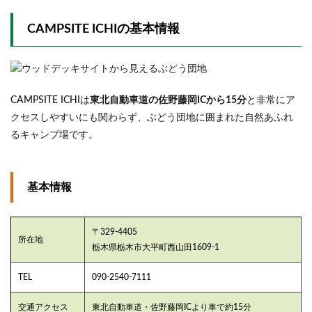
のR２サ
イト
CAMPSITE ICHIの基本情報
2.3
ソロ
サイ
ト
CAMPSITE ICHIは
東北自動車道の佐野藤岡ICから15分
と非常にア
2.4
クセスしやすいにも関わらず、ぶどう団地に囲まれた自然あふれ
ソロ
サイ
るキャンプ場です。
ト
プラ
ス⁺
基本情報
2.5
広々
サイ
ト
〒329‐4405
所在地
栃木県栃木市大平町西山田1609‐1
TEL
090‐2540‐7111
交通アクセス
東北自動車道・佐野藤岡ICより車で約15分