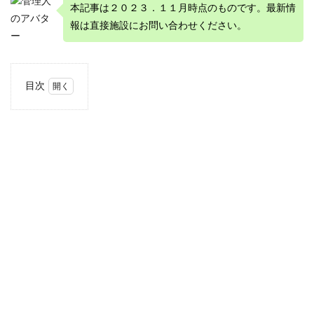
本記事は２０２３．１１月時点のものです。最新情
報は直接施設にお問い合わせください。
目次
1
CAMPSITE
ICHIにつ
いて
1.1
栃木
市っ
てど
んな
とこ
ろ？
1.2
CAMPSITE
ICHIの基
本情報