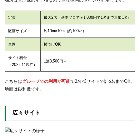
場所は管理棟のすぐ横なので管理棟内のトイレを利用します。
定員
最大2名（基本ソロで＋1,000円で1名まで追加OK）
区画サイズ
約10m×10m（約100㎡）
車両
横づけOK
サイト料金
1泊3,500円～
（2023.11現在）
こちらは
グループでの利用が可能
で2名×3サイトで計6名までOK。
地面は砂利敷です。
広々サイト