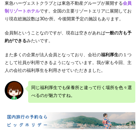
ンド
東急ハーヴェストクラブとは東急不動産グループが展開する
会員
リー
制リゾートホテル
です。全国の主要リゾートエリアに展開してお
2.6
り現在総施設数は30か所。今後開業予定の施設もあります。
食事
会員制ということなのですが、現在は空きがあれば
一般の方も予
2.7
約ができる
みたいです。
磯遊
び
また多くの企業が法人会員となっており、会社の
福利厚生
の１つ
3
として社員が利用できるようになっています。我が家も今回、主
観光
情報
人の会社の福利厚生を利用させていただきました。
3.1
那智
同じ福利厚生でも保養所と違って行く場所を色々選
の滝
べるのが魅力ですね。
3.2
熊野
那智
大社
3.3
三段
壁洞