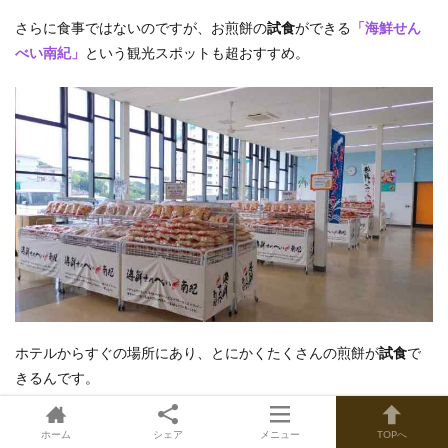
さらに食事ではないのですが、お煎餅の
試食
ができる
「海鮮せん
べい南紀」
という観光スポットも超おすすめ。
ホテルからすぐの場所にあり、とにかくたくさんの煎餅が
試食
で
きるんです。
さらに
コーヒーが無料サービス
ということで、おやつの時間に滞
ホーム
シェア
メニュー
TOPへ