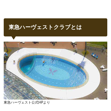
プ
2
ホテ
ルで
の過
東急ハーヴェストクラブとは
ごし
方
2.1
ラウ
ンジ
2.2
客室
2.3
温泉
2.4
プー
ル
2.5
東急ハーヴェスト公式HPより
コイ
ンラ