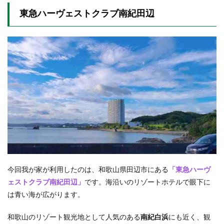
窟
東急ハーヴェストクラブ南紀田辺
4
まと
め
今回我が家が利用したのは、和歌山県田辺市にある
「東急ハーヴ
ェストクラブ南紀田辺」
です。海沿いのリゾートホテルで眼下に
は青い海が広がります。
和歌山のリゾート観光地として人気のある
南紀白浜
にも近く、観