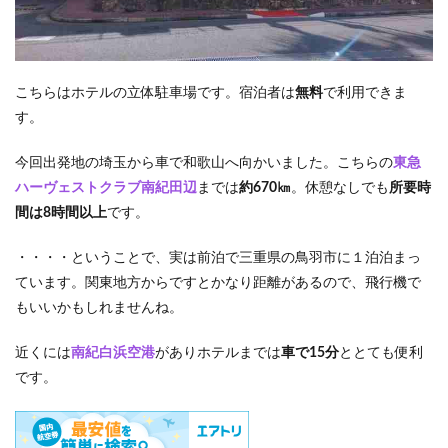
こちらはホテルの立体駐車場です。宿泊者は
無料
で利用できま
す。
今回出発地の埼玉から車で和歌山へ向かいました。こちらの
東急
ハーヴェストクラブ南紀田辺
までは
約670㎞
。休憩なしでも
所要時
間は8時間以上
です。
・・・・ということで、実は前泊で三重県の鳥羽市に１泊泊まっ
ています。関東地方からですとかなり距離があるので、飛行機で
もいいかもしれませんね。
近くには
南紀白浜空港
がありホテルまでは
車で15分
ととても便利
です。