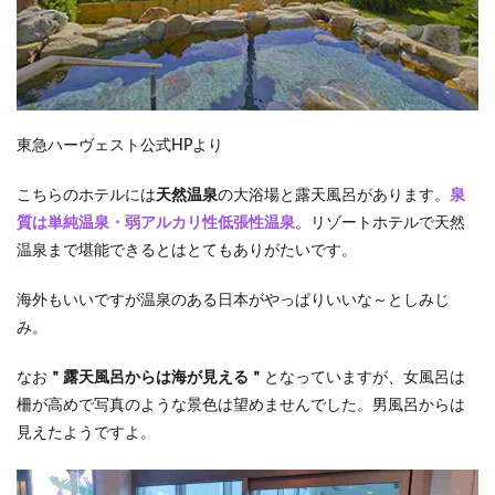
東急ハーヴェスト公式HPより
こちらのホテルには
天然温泉
の大浴場と露天風呂があります。
泉
質は単純温泉・弱アルカリ性低張性温泉
。リゾートホテルで天然
温泉まで堪能できるとはとてもありがたいです。
海外もいいですが温泉のある日本がやっぱりいいな～としみじ
み。
なお
＂露天風呂からは海が見える＂
となっていますが、女風呂は
柵が高めで写真のような景色は望めませんでした。男風呂からは
見えたようですよ。