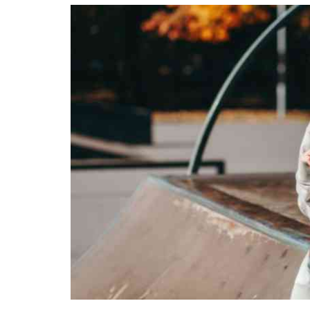
クトで
スマー
トな印
象
1.1.3
男女が
使える
ユニセ
ックス
なデザ
イン
1.1.4
アウト
ドアに
も最適
1.1.5
軽量で
持ち運
びやす