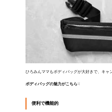
ウエ
スト
バッ
グ ス
ウィ
ープ
2.2
パタ
ゴニ
ア
ウル
トラ
ライ
ひろみんママもボディバッグが大好きで、キャ
ト ブ
ラッ
ボディバッグの魅力がこちら
☟
ク ホ
ール
ミニ
ヒッ
便利で機能的
プ パ