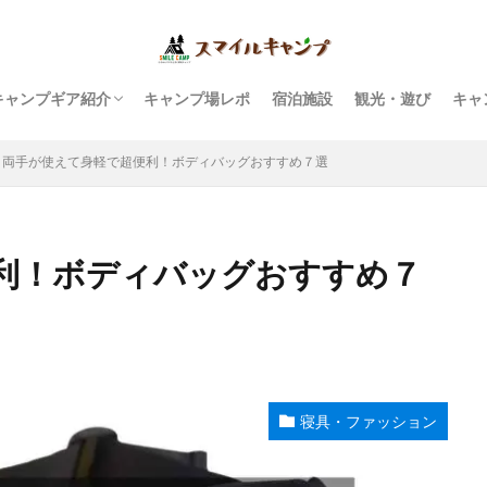
キャンプギア紹介
キャンプ場レポ
宿泊施設
観光・遊び
キャ
テント・タープ
ファニチャー
キッチン・焚火台
ランタン・ライト
虫対策・キャンプ雑学
テーブルウェア・食器
寝具・ファッション
収納ボックス・ラック
両手が使えて身軽で超便利！ボディバッグおすすめ７選
利！ボディバッグおすすめ７
寝具・ファッション