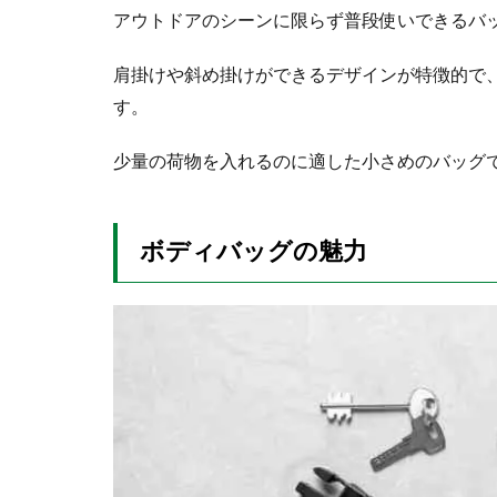
い
アウトドアのシーンに限らず普段使いできるバ
2
肩掛けや斜め掛けができるデザインが特徴的で
お
す
す。
す
め
少量の荷物を入れるのに適した小さめのバッグ
ボ
デ
ィ
バ
ボディバッグの魅力
ッ
グ
７
選
2.1
ザ・
ノー
ス・
フェ
イス