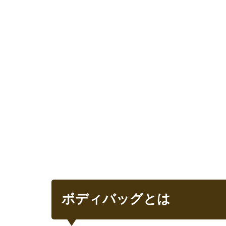
ボ
デ
ィ
バ
ッ
グ
と
は
1.1
ボデ
ィバ
ッグ
の魅
力
1.1.1
便利で
機能的
ボディバッグとは
1.1.2
コンパ