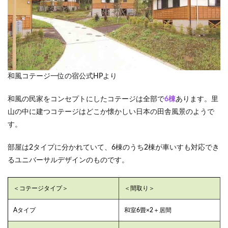
和風コテージ一位の宿公式HPより
和風の民家をコンセプトにしたコテージは全部で
6棟
あります。里
山の中に建つコテージはどこか懐かしい日本の田舎風景のようで
す。
部屋は2タイプに分かれていて、6棟のうち2棟が車いすも対応でき
るユニバーサルデザインのものです。
＜コテージタイプ＞
＜間取り＞
Aタイプ
和室6畳×2＋居間