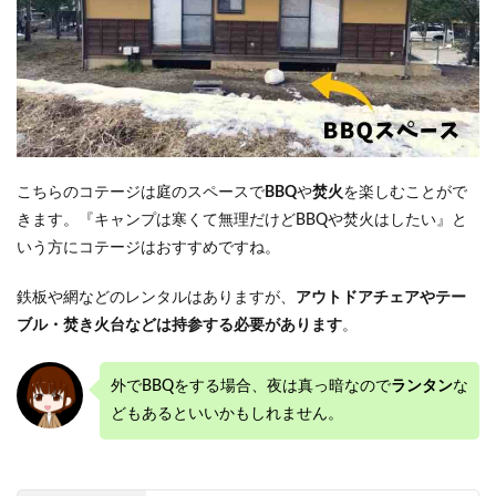
こちらのコテージは庭のスペースで
BBQ
や
焚火
を楽しむことがで
きます。『キャンプは寒くて無理だけどBBQや焚火はしたい』と
いう方にコテージはおすすめですね。
鉄板や網などのレンタルはありますが、
アウトドアチェアやテー
ブル・焚き火台などは持参する必要があります
。
外でBBQをする場合、夜は真っ暗なので
ランタン
な
どもあるといいかもしれません。