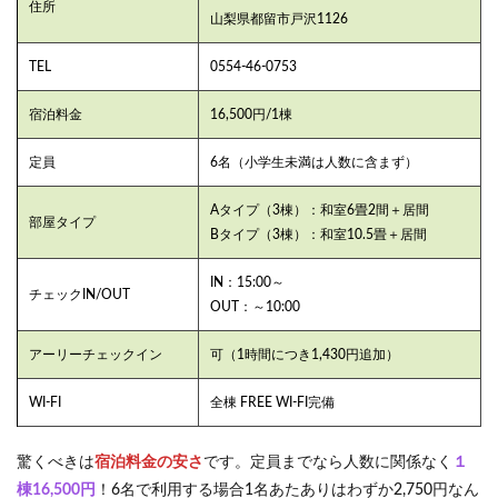
住所
山梨県都留市戸沢1126
TEL
0554-46-0753
宿泊料金
16,500円/1棟
定員
6名（小学生未満は人数に含まず）
Aタイプ（3棟）：和室6畳2間＋居間
部屋タイプ
Bタイプ（3棟）：和室10.5畳＋居間
IN：15:00～
チェックIN/OUT
OUT：～10:00
アーリーチェックイン
可（1時間につき1,430円追加）
WI-FI
全棟 FREE WI-FI完備
驚くべきは
宿泊料金の安さ
です。定員までなら人数に関係なく
１
棟16,500円
！6名で利用する場合1名あたありはわずか2,750円なん