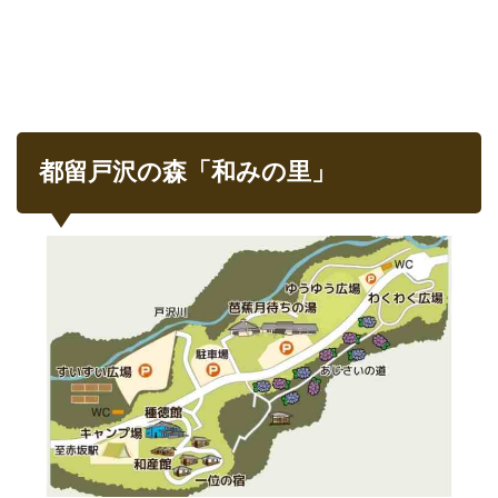
2.1
コテ
ージ
の様
子
2.1.1
居間
都留戸沢の森「和みの里」
2.1.2
和室
2.1.3
キッチ
ンとレ
ンタル
品
2.1.4
洗面所
とトイ
レ
2.1.5
お風呂