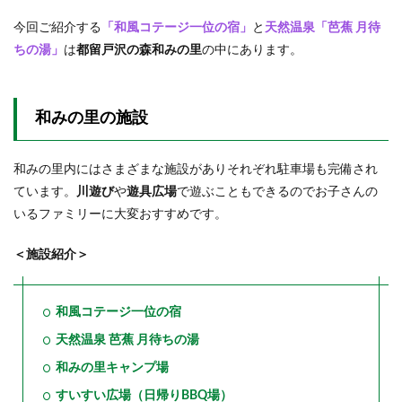
2.1.6
今回ご紹介する
「和風コテージ一位の宿」
と
天然温泉「芭蕉 月待
BBQス
ペース
ちの湯」
は
都留戸沢の森和みの里
の中にあります。
2.1.7
駐車場
和みの里の施設
2.2
一位
の宿
和みの里内にはさまざまな施設がありそれぞれ駐車場も完備され
基本
情報
ています。
川遊び
や
遊具広場
で遊ぶこともできるのでお子さんの
いるファミリーに大変おすすめです。
2.2.1
アクセ
ス
＜施設紹介＞
和風コテージ一位の宿
天然温泉 芭蕉 月待ちの湯
和みの里キャンプ場
すいすい広場（日帰りBBQ場）