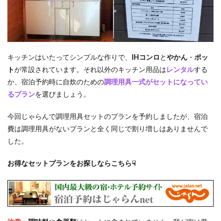
キッチンはいたってシンプルな作りで、
IHコンロ
と
やかん
・
ポッ
ト
が常設されています。それ以外のキッチン用品は
レンタル
する
か、宿泊予約時に自炊のための
調理用具一式がセットになってい
るプラン
を選びましょう。
今回じゃらんで調理用具セットのプランを予約しましたが、宿泊
費は調理用具がないプランと全く同じで割り増しはありませんで
した。
お得なセットプランをお探しならこちら☟