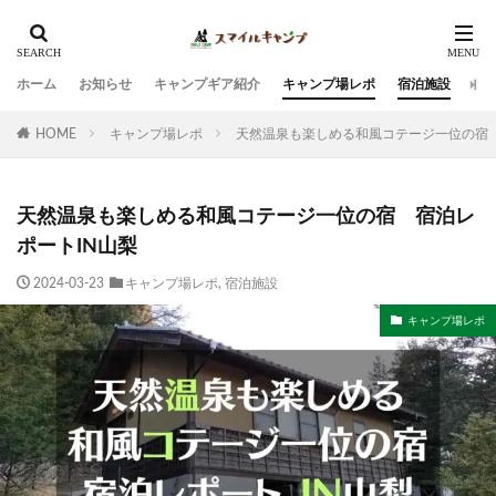
ホーム
お知らせ
キャンプギア紹介
キャンプ場レポ
宿泊施設
観
HOME
キャンプ場レポ
天然温泉も楽しめる和風コテージ一位の宿 
天然温泉も楽しめる和風コテージ一位の宿 宿泊レ
ポートIN山梨
2024-03-23
キャンプ場レポ
,
宿泊施設
キャンプ場レポ