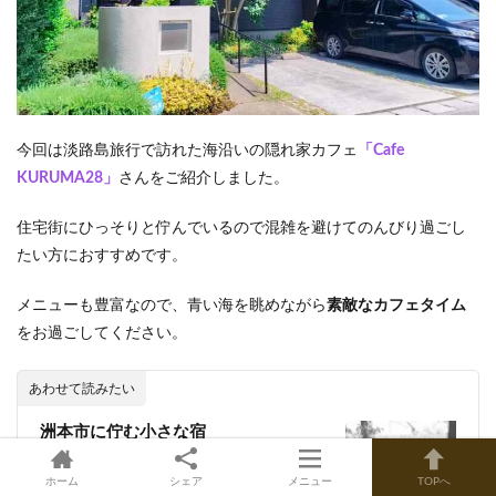
今回は淡路島旅行で訪れた海沿いの隠れ家カフェ
「Cafe
KURUMA28」
さんをご紹介しました。
住宅街にひっそりと佇んでいるので混雑を避けてのんびり過ごし
たい方におすすめです。
メニューも豊富なので、青い海を眺めながら
素敵なカフェタイム
をお過ごしてください。
あわせて読みたい
洲本市に佇む小さな宿
MAGATAMA.INN（マガタマイン）宿
泊レポート IN淡路島
ホーム
シェア
メニュー
TOPへ