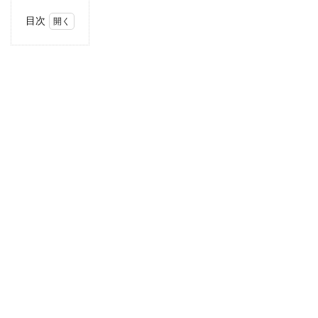
目次
1
Cafe
KURUMA28（カ
フェクルマ28）
1.1
淡路
島は
映え
るカ
フェ
がい
っぱ
い
1.2
Cafe
KURUMA28
基本情報
1.2.1
アクセ
ス
2