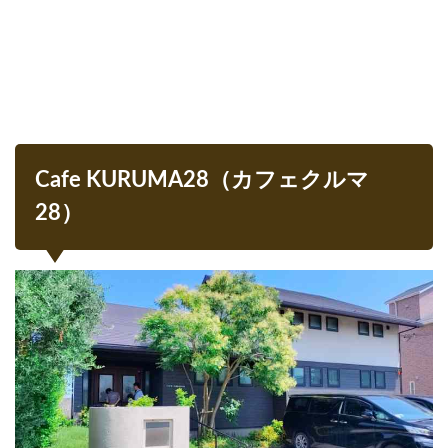
店内
の様
子
2.1
海の
見え
るカ
ウン
Cafe KURUMA28（カフェクルマ
ター
席
28）
2.1.1
フード
メニュ
ー
2.1.2
スイー
ツメニ
ュー
2.2
癒し
の時