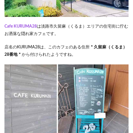
間
2.3
海岸
へ
Cafe KURUMA28
は淡路市久留麻（くるま）エリアの住宅街に佇む
2.4
お洒落な隠れ家カフェです。
この
日の
店名のKURUMA28は、このカフェのある住所
＂久留麻（くるま）
宿泊
28番地＂
から付けられたようですね。
先
3
まと
め