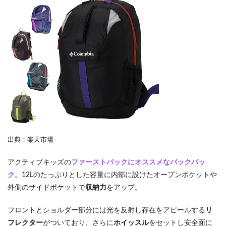
出典：楽天市場
アクティブキッズの
ファーストバックにオススメなバックパッ
ク
。12Lのたっぷりとした容量に内部に設けたオープンポケットや
外側のサイドポケットで
収納力
をアップ。
フロントとショルダー部分には光を反射し存在をアピールする
リ
フレクター
がついており、さらに
ホイッスル
をセットし安全面に