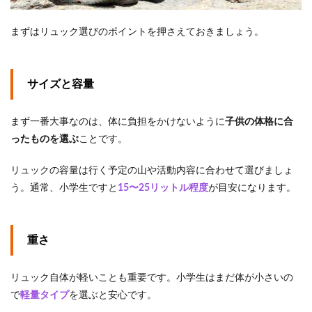
ク 10L
2.1.3
まずはリュック選びのポイントを押さえておきましょう。
コロン
ビア キ
ッズ リ
ュッ
サイズと容量
ク 12L
2.1.4
まず一番大事なのは、体に負担をかけないように
子供の体格に合
ザ・ノ
ったものを選ぶ
ことです。
ース・
フェイ
ス キッ
リュックの容量は行く予定の山や活動内容に合わせて選びましょ
ズ スモ
う。通常、小学生ですと
15〜25リットル程度
が目安になります。
ール デ
イ 15L
2.1.5
重さ
コール
マン キ
ッズリ
ュッ
リュック自体が軽いことも重要です。小学生はまだ体が小さいの
ク ウォ
で
軽量タイプ
を選ぶと安心です。
ーカー