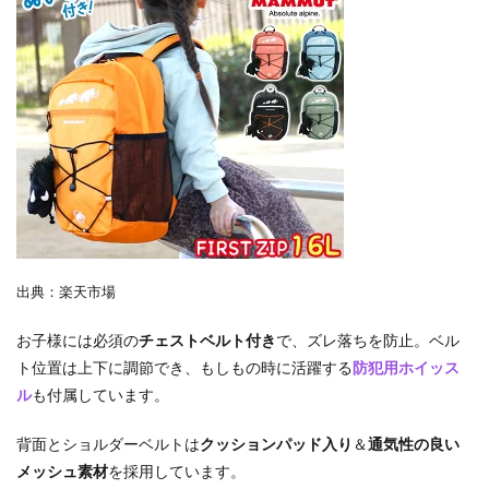
出典：楽天市場
お子様には必須の
チェストベルト付き
で、ズレ落ちを防止。ベル
ト位置は上下に調節でき、もしもの時に活躍する
防犯用ホイッス
ル
も付属しています。
背面とショルダーベルトは
クッションパッド入り
＆
通気性の良い
メッシュ素材
を採用しています。