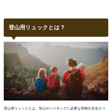
1.1.4
通気性
1.2
小学
生年
登山用リュックとは？
齢別
のお
すす
め容
量
1.2.1
年齢別
おすす
めの容
量
2
おす
すめ
リュ
ック
10
登山用リュックとは、登山やハイキングに必要な荷物を安全かつ
選