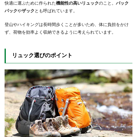
快適に運ぶために作られた
機能性の高いリュック
のこと。
バック
2.1
パック
や
ザック
とも呼ばれています。
低学
年用
登山やハイキングは長時間歩くことが多いため、体に負担をかけ
（7～
10
ず、荷物を効率よく収納できるように考えられています。
歳）
おす
すめ
リュ
リュック選びのポイント
ック
2.1.1
MAMMUT
マムート
First Zip 8L
2.1.2
コール
マン キ
ッズ ウ
ォーカ
ーミニ
リュッ
クサッ