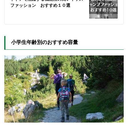
ビア キ
ファッション おすすめ１０選
ャッス
ルロッ
ク キ
ッズ リ
ュック
サッ
ク 18L
小学生年齢別のおすすめ容量
2.2.4
ミレー
(Millet)
マルシ
ェ NX
20L
2.2.5
ザ・ノ
ース・
フェイ
ス キ
ッズラ
ウンデ
ィ 22L