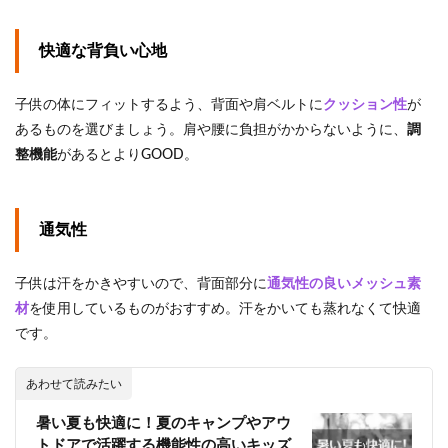
15L
2.2
快適な背負い心地
高学
年用
（10
子供の体にフィットするよう、背面や肩ベルトに
クッション性
が
～13
歳）
あるものを選びましょう。肩や腰に負担がかからないように、
調
おす
整機能
があるとよりGOOD。
すめ
リュ
ック
通気性
2.2.1
マム
ート
（MAMMUT）
子供は汗をかきやすいので、背面部分に
通気性の良いメッシュ素
First Zip 16L
材
を使用しているものがおすすめ。汗をかいても蒸れなくて快適
2.2.2
グレゴリ
です。
ー
（GREGORY）
リュック ファ
あわせて読みたい
インデイV2 18L
暑い夏も快適に！夏のキャンプやアウ
2.2.3
トドアで活躍する機能性の高いキッズ
コロン