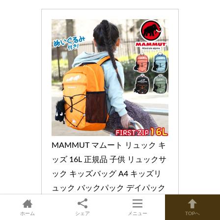
MAMMUT マムート リュック キ
ッズ 16L 正規品 子供 リュックサ
ック キッズバッグ A4 キッズリ
ュック バックパック デイパック 
ファーストジップ First Zip 16L 
ホーム
シェア
メニュー
TOPへ
通園 小学生 小学校 低学年 学童 