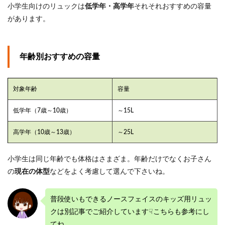
3
小学生向けのリュックは
低学年・高学年
それそれおすすめの容量
まと
があります。
め
年齢別おすすめの容量
対象年齢
容量
低学年（7歳～10歳）
～15L
高学年（10歳～13歳）
～25L
小学生は同じ年齢でも体格はさまざま。年齢だけでなくお子さん
の
現在の体型
などをよく考慮して選んで下さいね。
普段使いもできるノースフェイスのキッズ用リュッ
クは別記事でご紹介しています☟こちらも参考にし
てね。