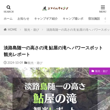
ホーム
お知らせ
キャンプギア紹介
キャンプ場レポ
宿泊施設
観
HOME
観光・遊び
淡路島随一の高さの滝 鮎屋の滝へ パワースポ
淡路島随一の高さの滝 鮎屋の滝へ パワースポット
観光レポート
2024-10-09
観光・遊び
観光・遊び