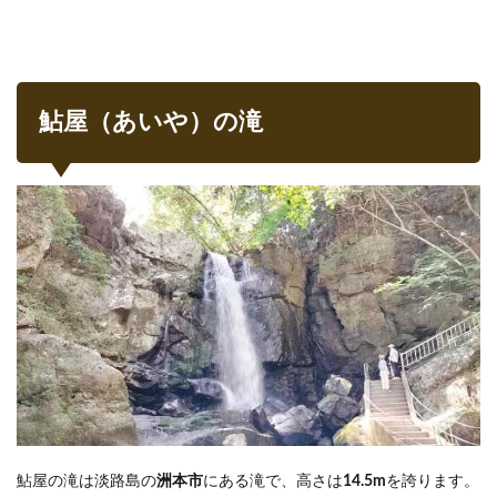
遊歩
道
2.3
鮎屋
の滝
鮎屋（あいや）の滝
に到
着
2.4
八大
龍王
と大
泉寺
不動
堂
3
洲本
市で
宿泊
した
施設
鮎屋の滝は淡路島の
洲本市
にある滝で、高さは
14.5m
を誇ります。
4