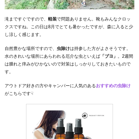
滝まですぐですので、
軽装
で問題ありません。靴もみんなクロッ
クスですね。この日は8月でとても暑かったですが、森に入ると少
し涼しく感じます。
自然豊かな場所ですので、
虫除け
は持参した方がよさそうです。
水のきれいな場所にあらわれる厄介な虫といえば
「ブヨ」
。2週間
は腫れと痒みがひかないので対策はしっかりしておきたいもので
す。
アウトドア好きの方やキャンパーに人気のある
おすすめの虫除け
がこちらです☟