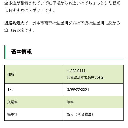
まと
遊歩道が整備されていて駐車場からも近いのでちょっとした観光
め
におすすめのスポットです。
淡路島最大
で、洲本市南部の鮎屋川ダムの下流の鮎屋川に懸かる
迫力ある滝です。
基本情報
〒656-0111
住所
兵庫県洲本市鮎屋334‐2
TEL
0799‐22‐3321
入場料
無料
駐車場
あり（20台程度）