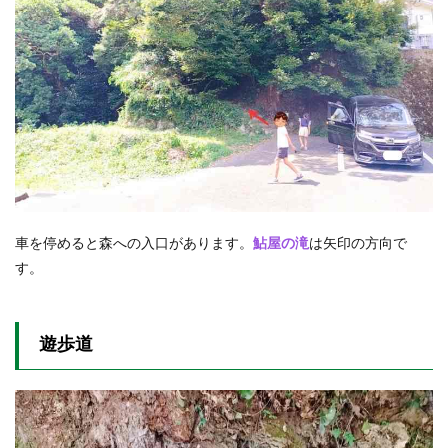
車を停めると森への入口があります。
鮎屋の滝
は矢印の方向で
す。
遊歩道