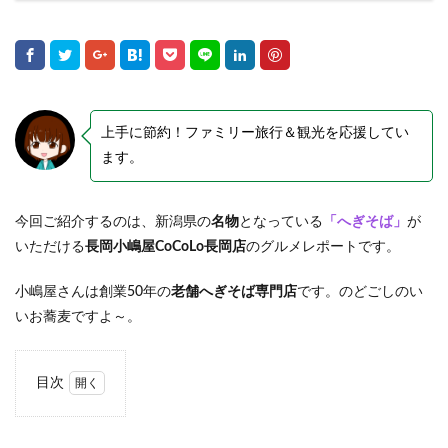
上手に節約！ファミリー旅行＆観光を応援してい
ます。
今回ご紹介するのは、新潟県の
名物
となっている
「へぎそば」
が
いただける
長岡小嶋屋CoCoLo長岡店
のグルメレポートです。
小嶋屋さんは創業50年の
老舗へぎそば専門店
です。のどごしのい
いお蕎麦ですよ～。
目次
1
へぎ
そば