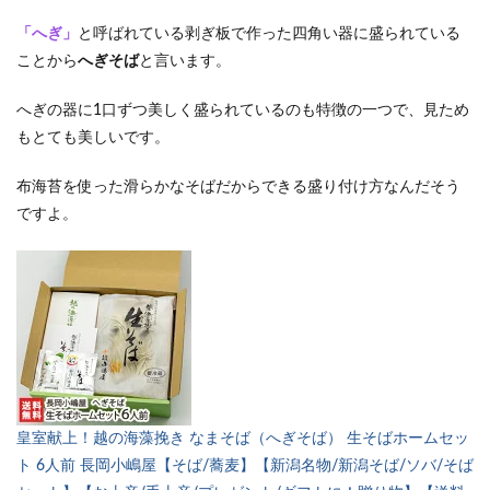
へぎ
「へぎ」
と呼ばれている剥ぎ板で作った四角い器に盛られている
そば
ことから
へぎそば
と言います。
到着
3
へぎの器に1口ずつ美しく盛られているのも特徴の一つで、見ため
今回
もとても美しいです。
の宿
泊先
布海苔を使った滑らかなそばだからできる盛り付け方なんだそう
4
ですよ。
他に
もあ
る
よ！
長岡
市の
おす
すめ
宿
5
まと
皇室献上！越の海藻挽き なまそば（へぎそば） 生そばホームセッ
め
ト 6人前 長岡小嶋屋【そば/蕎麦】【新潟名物/新潟そば/ソバ/そば