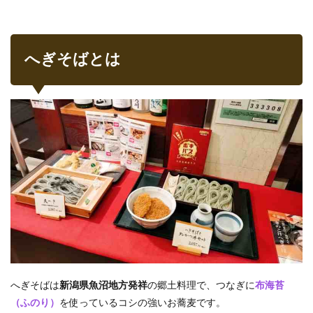
メニ
ュー
2.3
へぎそばとは
お酒
のお
つま
みも
豊富
2.3.1
鶏の唐
揚げ
2.3.2
あつあ
つ玉子
厚焼き
2.3.3
栃尾の
ジャン
ボ油揚
へぎそばは
新潟県魚沼地方発祥
の郷土料理で、つなぎに
布海苔
げ
（ふのり）
を使っているコシの強いお蕎麦です。
2.4