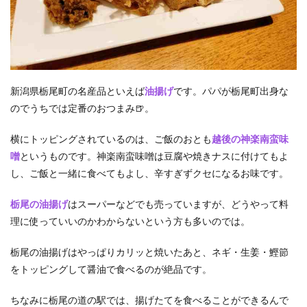
新潟県栃尾町の名産品といえば
油揚げ
です。パパが栃尾町出身な
のでうちでは定番のおつまみ🍺。
横にトッピングされているのは、ご飯のおとも
越後の神楽南蛮味
噌
というものです。神楽南蛮味噌は豆腐や焼きナスに付けてもよ
し、ご飯と一緒に食べてもよし、辛すぎずクセになるお味です。
栃尾の油揚げ
はスーパーなどでも売っていますが、どうやって料
理に使っていいのかわからないという方も多いのでは。
栃尾の油揚げはやっぱりカリッと焼いたあと、ネギ・生姜・鰹節
をトッピングして醤油で食べるのが絶品です。
ちなみに栃尾の道の駅では、揚げたてを食べることができるんで