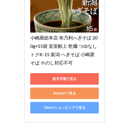
小嶋屋総本店 布乃利へぎそば 20
0g×15袋 皇室献上 乾麺 つゆなし 
トクK-15 新潟 へぎそば 小嶋屋 
そば ※のし対応不可
楽天市場で見る
Amazonで見る
Yahoo!ショッピングで見る