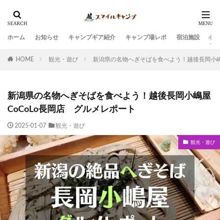
ホーム
お知らせ
キャンプギア紹介
キャンプ場レポ
宿泊施設
観
HOME
観光・遊び
新潟県の名物へぎそばを食べよう！越後長岡小嶋
新潟県の名物へぎそばを食べよう！越後長岡小嶋屋
CoCoLo長岡店 グルメレポート
2025-01-07
観光・遊び
観光・遊び