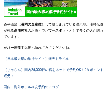
蓬平温泉は
長岡の奥座敷
として親しまれている温泉地。龍神伝説
が残る
高龍神社
のお膝元で
パワースポット
として多くの人が訪れ
ています。
ぜひ一度蓬平温泉へ訪れてみてくださいね。
【日本最大級の旅行サイト】楽天トラベル
【じゃらん】国内25,000軒の宿をネットで予約OK！2％ポイント
還元！
国内・海外ホテル格安予約のアゴダ